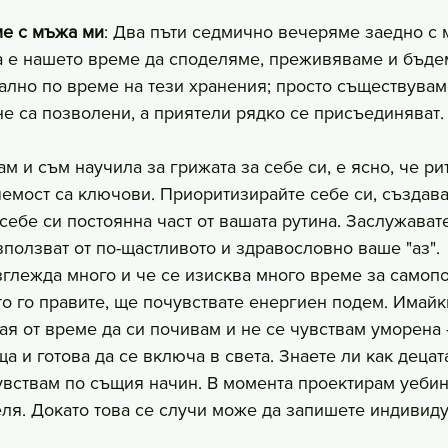
ме с мъжа ми
: Два пъти седмично вечеряме заедно с 
а е нашето време да споделяме, преживяваме и бъдем
лно по време на тези хранения; просто съществувам
не са позволени, а приятели рядко се присъединяват.
ам и съм научила за грижата за себе си, е ясно, че ри
емост са ключови. Приоритизирайте себе си, създава
себе си постоянна част от вашата рутина. Заслужавате
зползват от по-щастливото и здравословно ваше "аз".
зглежда много и че се изисква много време за самоп
то го правите, ще почувствате енергиен подем. Имайк
ая от време да си почивам и не се чувствам уморена -
 и готова да се включа в света. Знаете ли как децата
увствам по същия начин. В момента проектирам уебин
еля. Докато това се случи може да запишете индивиду