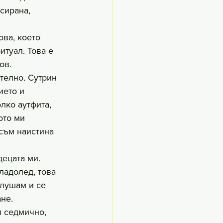
сирана, 
ова, което 
туал. Това е 
ов.
телно. Сутрин 
ието и 
лко аутфита, 
ото ми 
съм наистина 
ецата ми. 
ладолед, това 
слушам и се 
не. 
и седмично, 