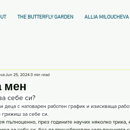
UT
THE BUTTERFLY GARDEN
ALLIA MILOUCHEVA
eva
Jun 25, 2024
3 min read
а мен
за себе си?
ри деца с натоварен работен график и изискваща работ
е грижиш за себе си.
ея пълноценно, през годините научих няколко трика, 
рижа за себе си, без да пренебрегвам задълженията си