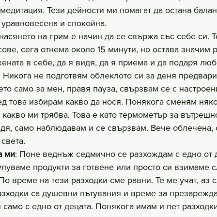
медитация. Тези дейности ми помагат да остана балан
 уравновесена и спокойна.
анасянето на грим е начин да се свържа със себе си. Т
ве, сега отнема около 15 минути, но остава значим ри
ната в себе, да я видя, да я приема и да подаря люб
: Никога не подготвям облеклото си за деня предвари
то само за мен, правя пауза, свързвам се с настроен
ед това избирам какво да нося. Понякога сменям няко
 какво ми трябва. Това е като термометър за вътрешн
ъдя, само наблюдавам и се свързвам. Вече облечена, 
света.
а ми
: Поне веднъж седмично се разхождам с едно от д
пуваме продукти за готвене или просто си взимаме с
По време на тези разходки сме равни. Те ме учат, аз 
азходки са душевни пътувания и време за презарежда
 само с едно от децата. Понякога имам и пет разходк