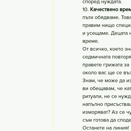
според нуждата.
10. 
Качествено вре
пъти обядваме. Тов
правим нищо специа
и усещаме. Децата 
време.
От всичко, което зн
седмичната повторя
правете грижата за 
около вас ще се въ
Знам, че може да и
ви обещавам, че ка
ритуали, не се нужд
напълно присъстваща
изморяват? Аз се ч
съм готова да спод
Останете на линия!