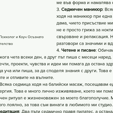
ме във форма и намалява 
3. 
Седмичен маникюр
: Вс
ходя на маникюр при една
дама, чието присъствие ми
не е просто грижа за ноктит
свързване и релаксация. 
Психолог и Коуч Осъзнато 
разговори са значими и в
телство
4. 
Четене и писане
: Обичам
ога чета всеки ден, а друг път пиша с месеци наред.
чти, проекти, чувства и идеи ми помага да остана зд
 да уча или пиша, за да споделя знания с други. Това е
те и отливите на вълните.
 Всяка седмица ходя на балийски масаж, посещавам е
ергия. Това е много лично изживяване, което ми пома
ичен ритуал е жизненоважен за моето благополучие. 
ого лоялно, за това съм винаги в любимото ми студио.
медитация
: Два пъти седмично правя пилатес, а остана