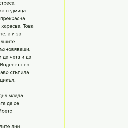
стреса.
яка седмица 
 прекрасна 
 харесва. Това 
е, а и за 
Нашите 
дъхновяващи.
 да чета и да 
 Воденето на 
раво стъпила 
 цикъл, 
дна млада 
га да се 
Моето 
лите дни 