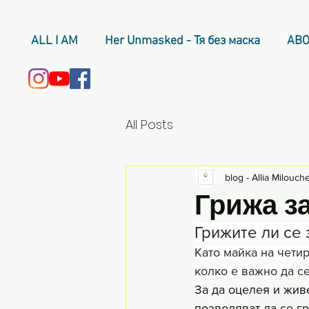
ALL I AM
Her Unmasked - Тя без маска
ABO
All Posts
blog - Allia Milouch
Грижа з
Грижите ли се 
Като майка на чети
колко е важно да с
За да оцелея и жив
позволяват да се г