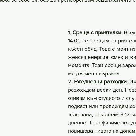
1. 
Среща с приятелки
: Все
14:00 се срещам с приятел
късен обяд. Това е моят из
женска енергия, смях и жи
момента. Тези срещи зареж
ме държат свързана.
2. 
Ежедневни разходки
: И
разхождам всеки ден. Нез
отивам към студиото и сл
подкаст или провеждам се
телефона, покривам 8-12 к
дневно. Това физическо у
повишава нивата на допам