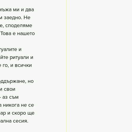
мъжа ми и два 
 заедно. Не 
е, споделяме 
 Това е нашето 
туалите и 
йте ритуали и 
 го, и всички 
оддържане, но 
и свои 
 аз съм 
 никога не се 
ар и скоро ще 
ална сесия. 