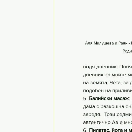
Аля Милушева и Раян - 
Роди
водя дневник. Поняк
дневник за моите ме
на земята. Чета, за
подобен на приливи
5. 
Балийски масаж
:
дама с разкошна ен
заредя.  Този седм
автентично Аз е мн
6. 
Пилатес, йога и 