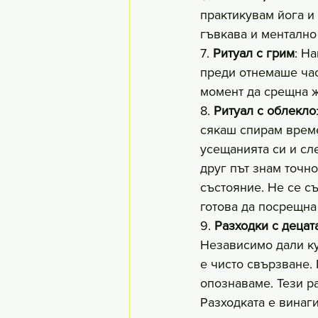
практикувам йога и 
гъвкава и ментално
7. 
Ритуал с грим
: Н
преди отнемаше часо
момент да срещна же
8. 
Ритуал с облекло
сякаш спирам време
усещанията си и сл
друг път знам точно
състояние. Не се с
готова да посрещна 
9. 
Разходки с децат
Независимо дали ку
е чисто свързване. 
опознаваме. Тези р
Разходката е винаги