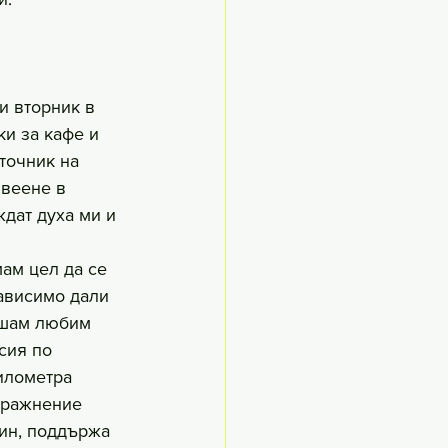
ки вторник в 
ки за кафе и 
точник на 
веене в 
дат духа ми и 
мам цел да се 
ависимо дали 
ушам любим 
сия по 
илометра 
пражнение 
ин, поддържа 