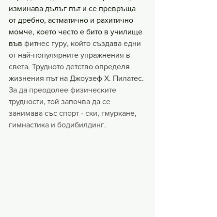
изминава дълъг път и се превръща 
от дребно, астматично и рахитично 
момче, което често е бито в училище 
във 
фитнес гуру, който създава едни 
от най-популярните упражнения в 
света. Трудното детство определя 
жизнения път на Джоузеф Х. Пилатес. 
За да преодолее физическите 
трудности, той започва да се 
занимава със спорт - ски, гмуркане, 
гимнастика и бодибилдинг.