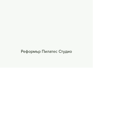
Реформър Пилатес Студио
Ползи от 
практикуването на 
Пилатес:
Трансформира тялото - изгражда 
сила, без да хипертрофира 
мускули;
Издължава силуета и изгражда 
цялостна стабилност ("core 