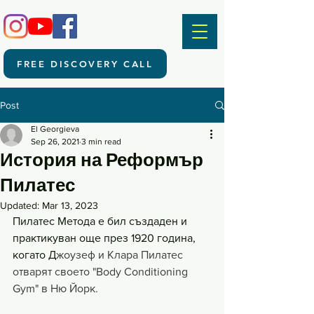
FREE DISCOVERY CALL
Post
El Georgieva
Sep 26, 2021
3 min read
История на Реформър
Пилатес
Updated:
Mar 13, 2023
Пилатес Метода е бил създаден и 
практикуван още през 1920 година, 
когато Д
жоузеф и Клара Пилатес 
отварят своето "Body Conditioning 
Gym" в Ню Йорк.