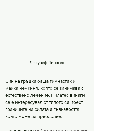
Джоузеф Пилатес
Син на гръцки баща гимнастик и 
майка немкиня, която се занимава с 
естествено лечение, Пилатес винаги 
се е интересувал от тялото си, тоест 
границите на силата и гъвкавостта, 
които може да преодолее.
Пилатес е мо
же би първия влиятелен 