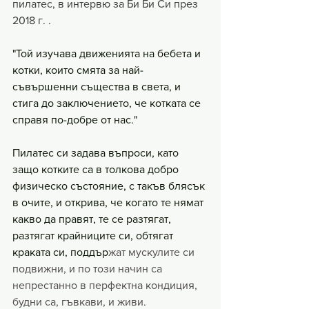
пилатес, в интервю за Би Би Си през 
2018 г. .
"Той изучава движенията на бебета и 
котки, които смята за най-
съвършенни същества в света, и 
стига до заключението, че котката се 
справя по-добре от нас." 
Пилатес си задава въпроси, като 
защо котките са в толкова добро 
физическо състояние, с такъв блясък 
в очите, и открива, че когато те нямат 
какво да правят, те се разтягат, 
разтягат крайниците си, обтягат 
краката си, поддър
жат мускулите си 
подвижни, и по този начин са 
непрестанно в перфектна кондиция, 
будни са, гъвкави, и живи.