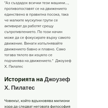
"Аз създадох всички тези машини..., 
противопоставят се на движението 
единствено в правилна посока, така 
че малките мускулни групи се 
активират да работят срещу 
съпротивлението. По този начин 
може да се фокусирате върху самото 
движение. Винаги изпълнявайте 
движението бавно и плавно. Само 
тогава тялото ви изцяло се 
подчинява на движението."  Джоузеф 
Х. Пилатес
Историята на 
Джоузеф 
Х. Пилатес
Човекът, който вдъхновява милиони 
хора да следват неговата философия 