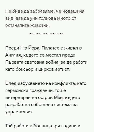
Не бива да забравяме, че човешкия 
вид има да учи толкова много от 
останалите животни.
Преди Ню Йорк, Пилатес е живял в 
Англия, където се местил преди 
Първата световна война, за да работи 
като боксьор и цирков артист.
След избухването на конфликта, като 
германски гражданин, той е 
интерниран на остров Ман, където 
разработва собствена система за 
упражнения.
Той работи в болница три години и 