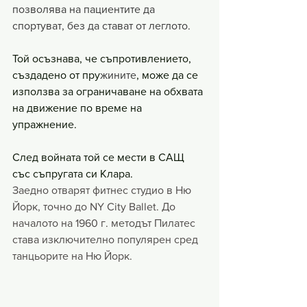
позволява на пациентите да 
спортуват, без да стават от леглото.
Той осъзнава, че съпротивлението, 
създадено от пру
жините
, може да се 
използва за ограничаване на обхвата 
на движение по време на 
упражнение.
След войната той се мести в САЩ 
със съпругата си Клара.
Заедно отварят фитнес студио в Ню 
Йорк, точно до NY City Ballet. До 
началото на 1960 г. методът Пилатес 
става изключително популярен сред 
танцьорите на Ню Йорк.