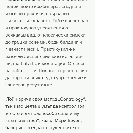
човек, който комбинира западни и 
източни практики, свързани с 
физиката и здравето. Той е изследвал 
и практикувал упражнения от 
всякакъв вид, от класически римски 
до гръцки режими, боди билдинг и 
гимнастически. Практикувал е и 
източни дисциплини като йога, тай-
чи, martial arts, и медитация. Отдаден 
на работата си, Пилатес търсил начин 
да опрости всяко едно упражнение и 
записвал резултатите.
„Той нарича своя метод „Contrology“, 
тъй като целта e умът да контролира 
тялото и да приспособи силата му 
към гъвкавост“, казва Мери Боуен, 
балерина и една от студентките по 