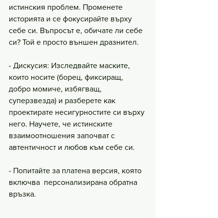
истинския проблем. Променете 
историята и се фокусирайте върху 
себе си. Въпросът е, обичате ли себе 
си? Той е просто външен дразнител.
- Дискусия: Изследвайте маските, 
които носите (борец, фиксиращ, 
добро момиче, избягващ, 
суперзвезда) и разберете как 
проектирате несигурностите си върху 
него. Научете, че истинските 
взаимоотношения започват с 
автентичност и любов към себе си.
- Попитайте за платена версия, която 
включва  персонализирана обратна 
връзка.